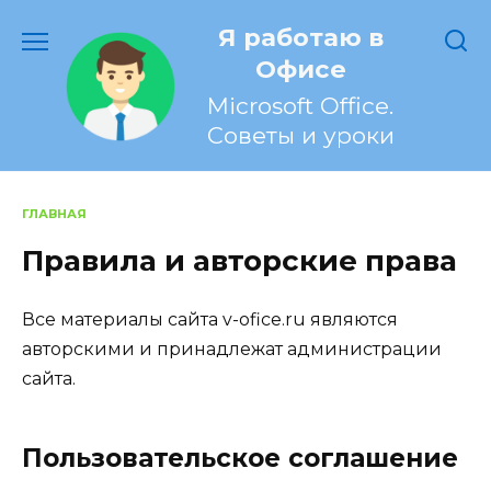
Перейти
Я работаю в
к
содержанию
Офисе
Microsoft Office.
Советы и уроки
ГЛАВНАЯ
Правила и авторские права
Все материалы сайта v-ofice.ru являются
авторскими и принадлежат администрации
сайта.
Пользовательское соглашение