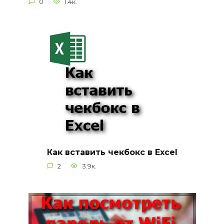
0
1.4к.
Как вставить чекбокс в Excel
2
3.9к.